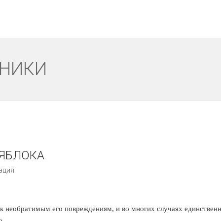
ИНИКИ
07
НОЯБ
 ЯБЛОКА
ация
 необратимым его повреждениям, и во многих случаях единствен
а.