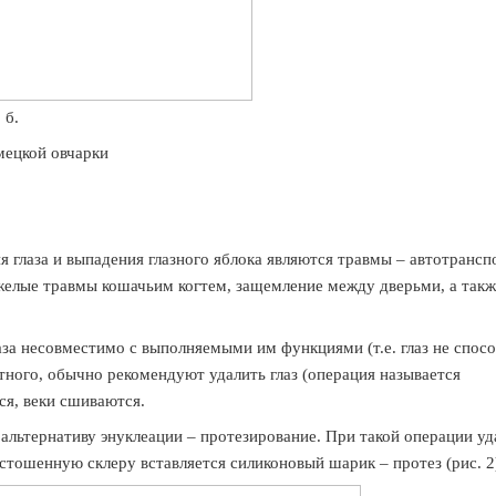
.
ецкой овчарки
лаза и выпадения глазного яблока являются травмы – автотрансп
яжелые травмы кошачьим когтем, защемление между дверьми, а такж
а несовместимо с выполняемыми им функциями (т.е. глаз не спос
тного, обычно рекомендуют удалить глаз (операция называется
ся, веки сшиваются.
ьтернативу энуклеации – протезирование. При такой операции уд
устошенную склеру вставляется силиконовый шарик – протез (рис. 2