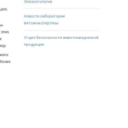
Эпизоотология
дог,
Новости лаборатории
ветсанэкспертизы
ы-
 этих
Отдел безопасности животноводческой
е
продукции
ицу.
зного
 более