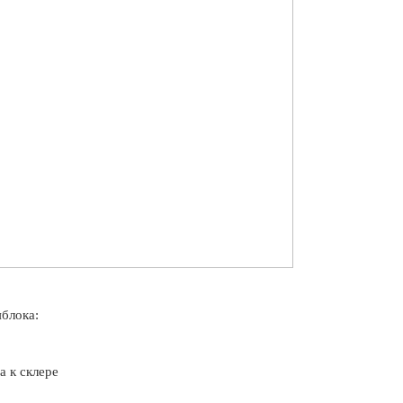
яблока:
а к склере