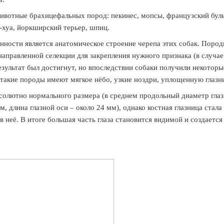
тные брахицефальных пород: пекинес, мопсы, французский буль
а-хуа, йоркширский терьер, шпиц.
сти является анатомическое строение черепа этих собак. Пород
правленной селекции для закрепления нужного признака (в случае
езультат был достигнут, но впоследствии собаки получили некоторы
такие породы имеют мягкое нёбо, узкие ноздри, уплощенную глазн
бсолютно нормального размера (в среднем продольный диаметр гла
, длина глазной оси – около 24 мм), однако костная глазница стала
в неё. В итоге большая часть глаза становится видимой и создается