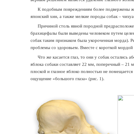
К подобным повреждениям более подвержены живо
японский хин, а также мелкие породы собак – чиху
Причиной столь явной породной предрасположенно
брахицефалы были выведены человеком путем целена
собак таким признаком была укороченная морда). Р
проблемы со здоровьем. Вместе с короткой мордой 
Что же касается глаз, то они у собак остались а
яблока собаки составляет 22 мм, поперечный – 21 мм
плоской и глазное яблоко полностью не помещается 
ощущение «большого глаза» (рис. 1).