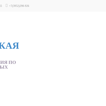
65
+7(3952)290-926
КАЯ
ЦИЯ ПО
НЫХ
Вопрос-ответ
Вакансии
Новости
Контак