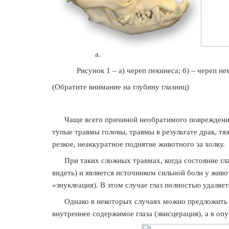
а. б
Рисунок 1 – а) череп пекинеса; б) – череп нем
(Обратите внимание на глубину глазниц)
Чаще всего причиной необратимого повреждения г
тупые травмы головы, травмы в результате драк, т
резкое, неаккуратное поднятие животного за холку.
При таких сложных травмах, когда состояние глаз
видеть) и является источником сильной боли у живо
«энуклеация). В этом случае глаз полностью удаляет
Однако в некоторых случаях можно предложить ал
внутреннее содержимое глаза (эвисцерация), а в оп