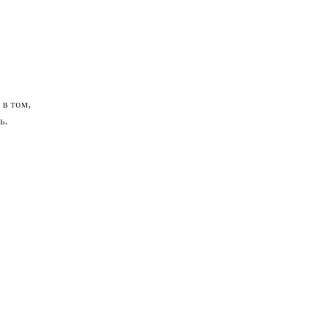
 в том,
ь.