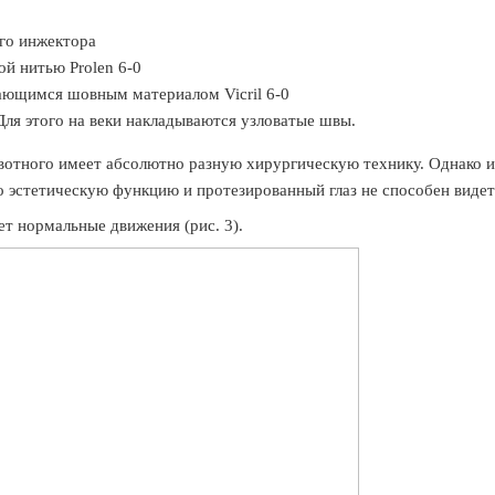
го инжектора
ной нитью
Prolen
6-0
ывающимся шовным материалом
Vicril
6-0
Для этого на веки накладываются узловатые швы.
отного имеет абсолютно разную хирургическую технику. Однако и
о эстетическую функцию и протезированный глаз не способен видет
т нормальные движения (рис. 3).