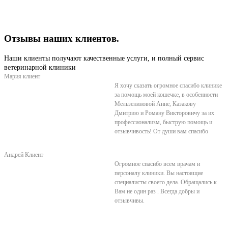
Отзывы наших клиентов.
Наши клиенты получают качественные услуги, и полный сервис
ветеринарной клиники
Мария
клиент
Я хочу сказать огромное спасибо клинике
за помощь моей кошечке, в особенности
Мельзениновой Анне, Казакову
Дмитрию и Роману Викторовичу за их
профессионализм, быструю помощь и
отзывчивость! От души вам спасибо
Андрей
Клиент
Огромное спасибо всем врачам и
персоналу клиники. Вы настоящие
специалисты своего дела. Обращались к
Вам не один раз . Всегда добры и
отзывчивы.