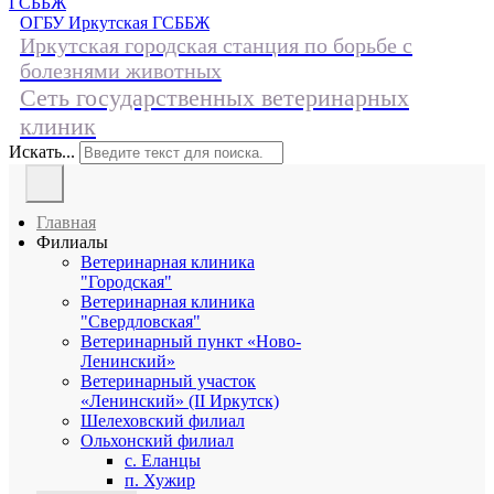
ОГБУ
Иркутская ГСББЖ
Иркутская городская станция по борьбе с
болезнями животных
Сеть государственных ветеринарных
клиник
Искать...
Главная
Филиалы
Ветеринарная клиника
"Городская"
Ветеринарная клиника
"Свердловская"
Ветеринарный пункт «Ново-
Ленинский»
Ветеринарный участок
«Ленинский» (II Иркутск)
Шелеховский филиал
Ольхонский филиал
с. Еланцы
п. Хужир