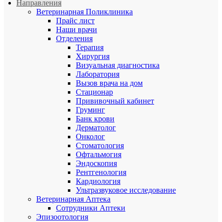
Направления
Ветеринарная Поликлиника
Прайс лист
Наши врачи
Отделения
Терапия
Хирургия
Визуальная диагностика
Лаборатория
Вызов врача на дом
Стационар
Прививочный кабинет
Груминг
Банк крови
Дерматолог
Онколог
Стоматология
Офтальмогия
Эндоскопия
Рентгенология
Кардиология
Ультразвуковое исследование
Ветеринарная Аптека
Сотрудники Аптеки
Эпизоотология