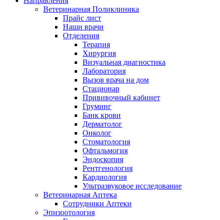
Направления
Ветеринарная Поликлиника
Прайс лист
Наши врачи
Отделения
Терапия
Хирургия
Визуальная диагностика
Лаборатория
Вызов врача на дом
Стационар
Прививочный кабинет
Груминг
Банк крови
Дерматолог
Онколог
Стоматология
Офтальмогия
Эндоскопия
Рентгенология
Кардиология
Ультразвуковое исследование
Ветеринарная Аптека
Сотрудники Аптеки
Эпизоотология