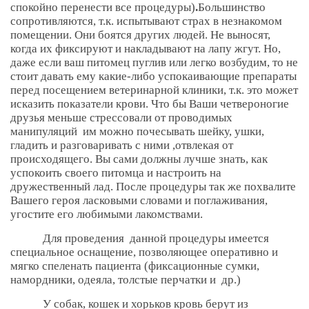
спокойно перенести все процедуры)
.
Большинство
сопротивляются, т.к. испытывают страх в незнакомом
помещении. Они боятся других людей. Не выносят,
когда их фиксируют и накладывают на лапу жгут. Но,
даже если ваш питомец пуглив или легко возбудим, то не
стоит давать ему какие-либо успокаивающие препараты
перед посещением ветеринарной клиники, т.к. это может
исказить показатели крови. Что бы Ваши четвероногие
друзья меньше стрессовали от проводимых
манипуляций им можно почесывать шейку, ушки,
гладить и разговаривать с ними ,отвлекая от
происходящего. Вы сами должны лучше знать, как
успокоить своего питомца и настроить на
дружественный лад. После процедуры так же похвалите
Вашего героя ласковыми словами и поглаживания,
угостите его любимыми лакомствами.
Для проведения данной процедуры имеется
специальное оснащение, позволяющее оперативно и
мягко спеленать пациента (фиксационные сумки,
намордники, одеяла, толстые перчатки и др.)
У собак, кошек и хорьков кровь берут из